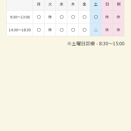
月
火
水
木
金
土
日
祝
9:30～13:00
〇
休
〇
〇
〇
〇
休
休
14:30～18:30
〇
休
〇
〇
〇
△
休
休
※土曜日診療 - 8:30～15:00